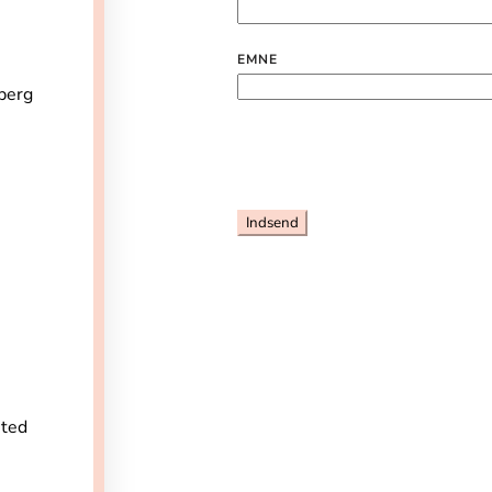
EMNE
berg
sted