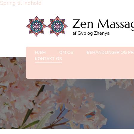
Spring til indhold
Zen Massa
af Gyb og Zhenya
HJEM
OM OS
BEHANDLINGER OG PR
KONTAKT OS