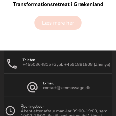
Transformationsretreat i Grækenland
Læs mere her
Telefon
+4550364815 (Gyb), +4591881808 (Zhenya)
E-mail
contact@zenmassage.dk
Åbeningstider
Åbent efter aftale man-lør 09:00-19:00, søn:
10:00-16:00. Bestil venligst en tid 1 time i