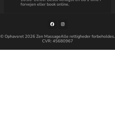
forvejen eller book online.
© Ophavsret 2026
Zen Massage
Alle rettigheder forbeholdes.
CVR: 45680967