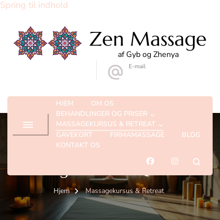
Spring til indhold
Zen Massage
af Gyb og Zhenya
E-mail
5 91 88 18 08 (Zhenya)
contact@zenmassage.dk
HJEM
OM OS
BEHANDLINGER OG PRISER
MASSAGEKURSUS & RETREAT
GAVEKORT
FIRMAMASSAGE
BLOG
KONTAKT OS
Massagekursus & Retreat
Hjem
Massagekursus & Retreat